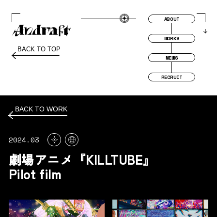
ABOUT
WORKS
BACK TO TOP
NEWS
RECRUIT
BACK TO WORK
2024.03
劇場アニメ『KILLTUBE』
Pilot film