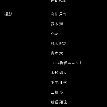
撮影
高柳 周作
藏本 輝
Yoko
村木 紀之
青木 大
EOTA撮影ユニット
木舩 颯人
小早川 侑
三輪 あこ
新堀 翔琉