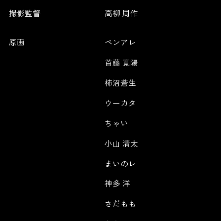
撮影監督
高柳 周作
原画
ペンアレ
首藤 寛陽
柿沼蒼生
ウーカタ
ちゃい
小山 清太
まいのレ
神多 洋
さだもも