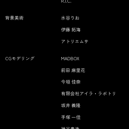
R.I.C.
背景美術
水谷りお
伊藤 拓海
アトリエムサ
CGモデリング
MADBOX
前田 麻里花
今垣 佳奈
有限会社アイラ・ラボトリ
坂井 義隆
手塚 一佳
神谷貴浩