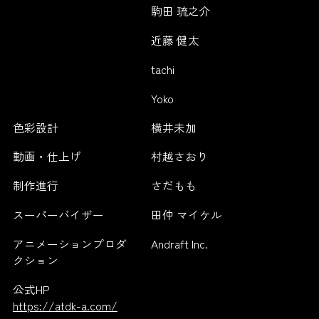
駒田 琉之介
近藤 健太
tachi
Yoko
色彩設計
横井未加
動画・仕上げ
村越さおり
制作進行
さだもも
スーパーバイザー
田仲 マイケル
アニメーションプロダ
Andraft Inc.
クション
公式HP
https://atdk-a.com/