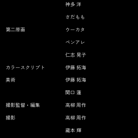
神多 洋
さだもも
第二原画
ウーカタ
ペンアレ
仁志 晃子
カラースクリプト
伊藤 拓海
美術
伊藤 拓海
関口 蓮
撮影監督・編集
高柳 周作
撮影
高柳 周作
藏本 輝