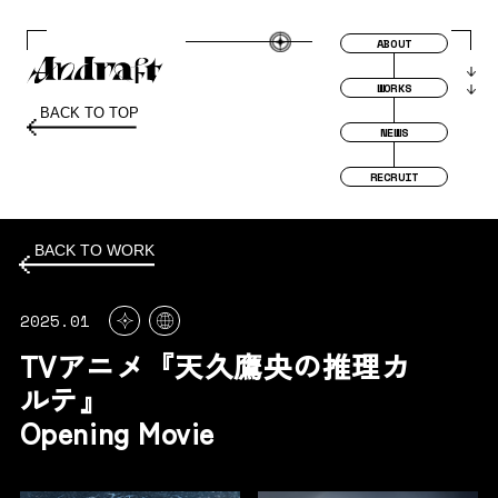
ABOUT
WORKS
BACK TO TOP
NEWS
RECRUIT
BACK TO WORK
2025.01
TVアニメ『天久鷹央の推理カ
ルテ』
Opening Movie