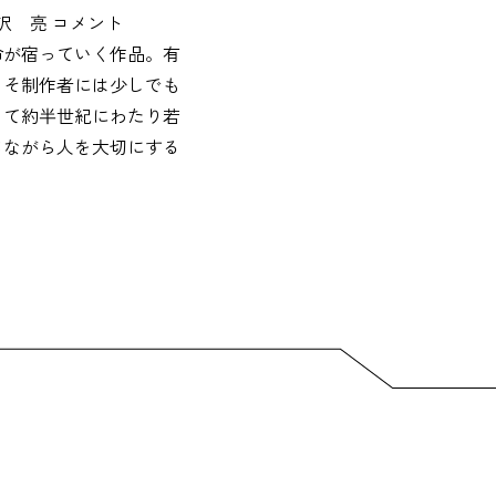
藍沢 亮 コメント
命が宿っていく作品。有
こそ制作者には少しでも
して約半世紀にわたり若
ちながら人を大切にする