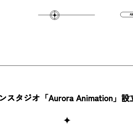
A
タジオ「Aurora Animation