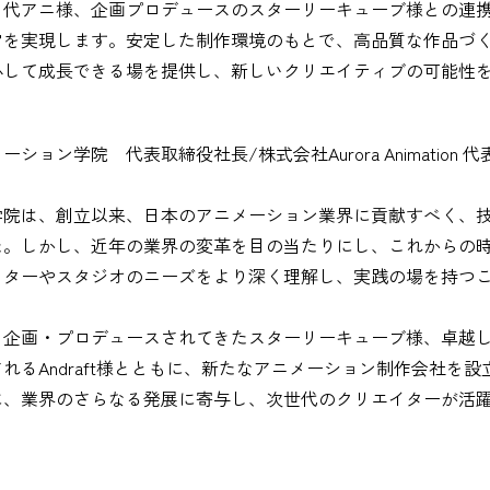
る代アニ様、企画プロデュースのスターリーキューブ様との連
営を実現します。安定した制作環境のもとで、高品質な作品づ
心して成長できる場を提供し、新しいクリエイティブの可能性
ション学院 代表取締役社長/株式会社Aurora Animation
学院は、創立以来、日本のアニメーション業界に貢献すべく、
た。しかし、近年の業界の変革を目の当たりにし、これからの
イターやスタジオのニーズをより深く理解し、実践の場を持つ
を企画・プロデュースされてきたスターリーキューブ様、卓越
れるAndraft様とともに、新たなアニメーション制作会社を
に、業界のさらなる発展に寄与し、次世代のクリエイターが活